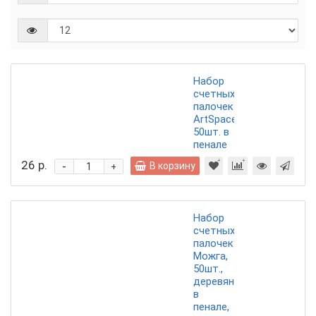
Набор
счетных
палочек
ArtSpace,
50шт. в
пенале
26 р.
-
В корзину
+
Набор
счетных
палочек
Можга,
50шт.,
деревянные,
в
пенале,