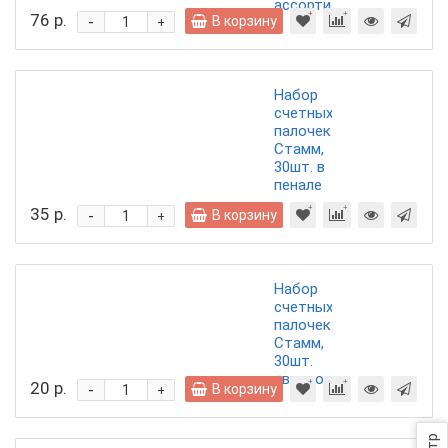
ассорти
76 р.
-
В корзину
+
Набор
счетных
палочек
Стамм,
30шт. в
пенале
35 р.
-
В корзину
+
Набор
счетных
палочек
Стамм,
30шт.
европодвес
20 р.
-
В корзину
+