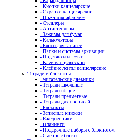
- Карандашницы
- Кнопки канцелярские
- Скрепки канцелярские
- Ножницы офисные
- Степлеры
- Антистеплеры
- Зажимы для бумаг
- Калькуляторы
- Блоки для записей
- Папки и системы архивации
- Подставки и лотки
- Клей канцелярский
- Клейкие ленты канцелярские
Тетради и блокноты
- Читательские дневники
- Тетради школьные
- Тетради общие
- Тетради предметные
- Тетради для прописей
- Блокноты
- Записные книжки
- Ежедневники
- Планинги
- Подарочные наборы с блокнотом
- Сменные блоки