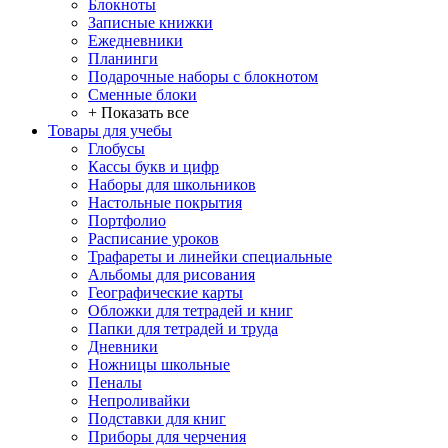
Блокноты
Записные книжки
Ежедневники
Планинги
Подарочные наборы с блокнотом
Сменные блоки
+ Показать все
Товары для учебы
Глобусы
Кассы букв и цифр
Наборы для школьников
Настольные покрытия
Портфолио
Расписание уроков
Трафареты и линейки специальные
Альбомы для рисования
Географические карты
Обложки для тетрадей и книг
Папки для тетрадей и труда
Дневники
Ножницы школьные
Пеналы
Непроливайки
Подставки для книг
Приборы для черчения