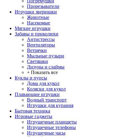
Погремушки
Прорезыватели
Игрушки зверюшки
Животные
Насекомые
Мягкие игрушки
Забавы и приколюхи
Антистрессы
Вентиляторы
Ветрячки
Мыльные пузыри
Светяшки
Лизуны и слаймы
+ Показать все
Куклы и пупсы
Дома для кукол
Коляски для кукол
Плавающие игрушки
Водный транспорт
Игрушки для купания
Бытовая техника
Игровые гаджеты
Игрушечные планшеты
Игрушечные телефоны
Игрушечные часы